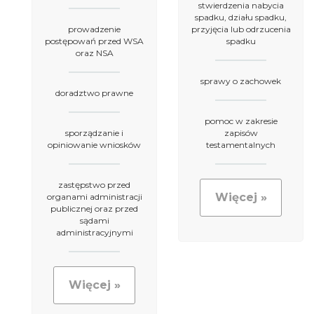
stwierdzenia nabycia
spadku, działu spadku,
prowadzenie
przyjęcia lub odrzucenia
postępowań przed WSA
spadku
oraz NSA
sprawy o zachowek
doradztwo prawne
pomoc w zakresie
sporządzanie i
zapisów
opiniowanie wniosków
testamentalnych
zastępstwo przed
Więcej »
organami administracji
publicznej oraz przed
sądami
administracyjnymi
Więcej »