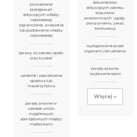
dokumentów
prowadzenie
dotyczących zakresu
postępowań
stosunków
dotyczących władzy
pracowniczych: ugody,
rodzicielskiej
porozumienia, zakaz
(ograniczenie, zwieszenie
konkurencji
lub pozbawienie władzy
rodzicielskiej)
występowanie przed
organami zatrudnienia
sprawy za zakresu opieki
oraz kurateli
porady prawne,
wydawanie opinii
ustalenie i zaprzeczenie
ojcostwa lub
macierzyństwa
Więcej »
porady prawne w
zakresie umów
majątkowych
sporządzanych między
małżonkami