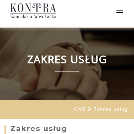
Toggle
navigat
ZAKRES USŁUG
HOME
Zakres usług
Zakres usług