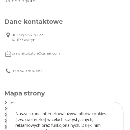
technologiami.
Dane kontaktowe
ul. 1 Maja 5A lok. 33
10-117 Olsztyn
prawnikolsztyn@gmail.com
+48 500 800 584
Mapa strony
Home
Kancelaria
Nasza strona internetowa używa plików cookies
Zespół
(tzw. ciasteczka) w celach statystycznych,
Zakres usług
reklamowych oraz funkcjonalnych. Dzięki nim
Wynagrodzenie