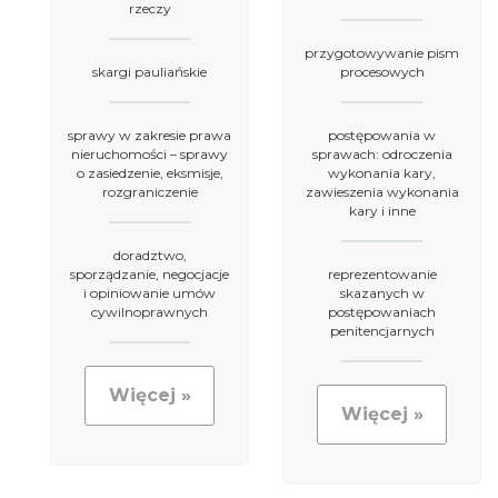
rzeczy
przygotowywanie pism
skargi pauliańskie
procesowych
sprawy w zakresie prawa
postępowania w
nieruchomości – sprawy
sprawach: odroczenia
o zasiedzenie, eksmisje,
wykonania kary,
rozgraniczenie
zawieszenia wykonania
kary i inne
doradztwo,
sporządzanie, negocjacje
reprezentowanie
i opiniowanie umów
skazanych w
cywilnoprawnych
postępowaniach
penitencjarnych
Więcej »
Więcej »