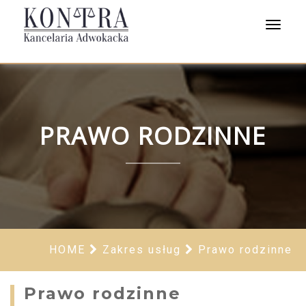
Toggle
navigat
PRAWO RODZINNE
HOME
Zakres usług
Prawo rodzinne
Prawo rodzinne