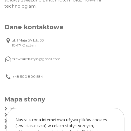
technologiami.
Dane kontaktowe
ul. 1 Maja 5A lok. 33
10-117 Olsztyn
prawnikolsztyn@gmail.com
+48 500 800 584
Mapa strony
Home
Kancelaria
Nasza strona internetowa używa plików cookies
Zespół
(tzw. ciasteczka) w celach statystycznych,
Zakres usług